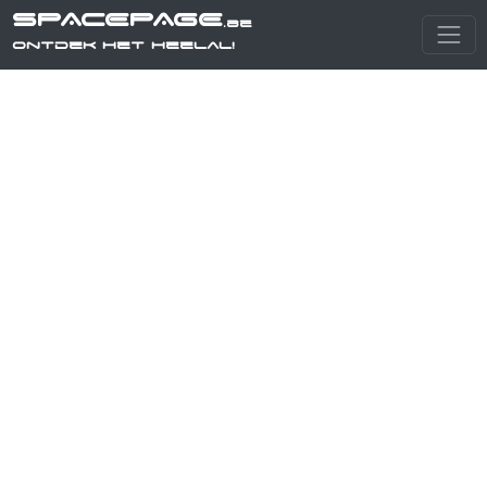
SPACEPAGE
.be
Ontdek het heelal!