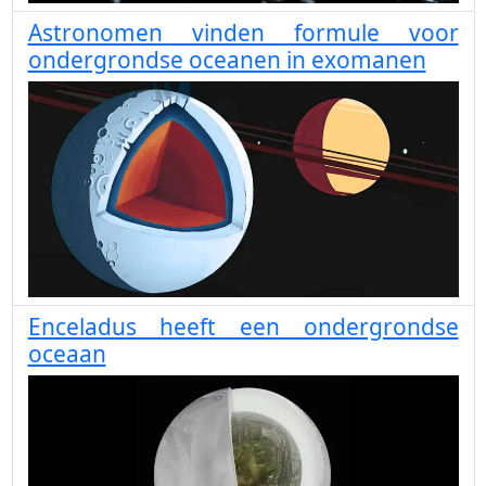
Astronomen vinden formule voor
ondergrondse oceanen in exomanen
Enceladus heeft een ondergrondse
oceaan