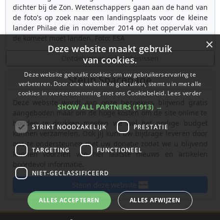
dichter bij de Zon. Wetenschappers gaan aan de hand van
de foto's op zoek naar een landingsplaats voor de kleine
lander Philae die in november 2014 op het oppervlak van
de komeet moet landen. Foto: ESA
×
Deze website maakt gebruik
Ontdek meer gebeurtenissen
van cookies.
Deze website gebruikt cookies om uw gebruikerservaring te
Steun Spacepage
verbeteren. Door onze website te gebruiken, stemt u in met alle
cookies in overeenstemming met ons Cookiebeleid.
Lees verder
Deze website wordt aan onze bezoekers blijvend gratis
SHOW ALL PARTNERS
(1913) →
aangeboden maar om de hoge kosten om de site online te
houden te drukken moeten we wel het nodige budget
STRIKT NOODZAKELIJK
PRESTATIE
kunnen verzamelen. Ook jij kunt uw bijdrage leveren door
ons te ondersteunen met uw donatie zodat we u blijvend
TARGETING
FUNCTIONEEL
kunnen voorzien van het laatste nieuws en artikelen
boordevol informatie.
NIET-GECLASSIFICEERD
Steun deze website
ALLES ACCEPTEREN
ALLES AFWIJZEN