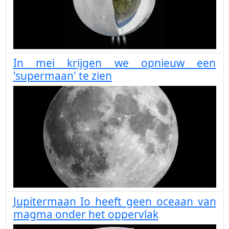
In mei krijgen we opnieuw een
'supermaan' te zien
Jupitermaan Io heeft geen oceaan van
magma onder het oppervlak