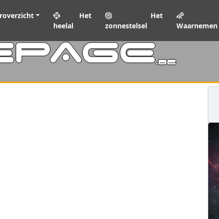
roverzicht
Het
Het
heelal
zonnestelsel
Waarnemen
EPAGE
.be