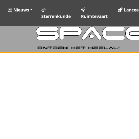
Nieuws
Lancee
Sterrenkunde
Ruimtevaart
SPAC
Ontdek het heelal!