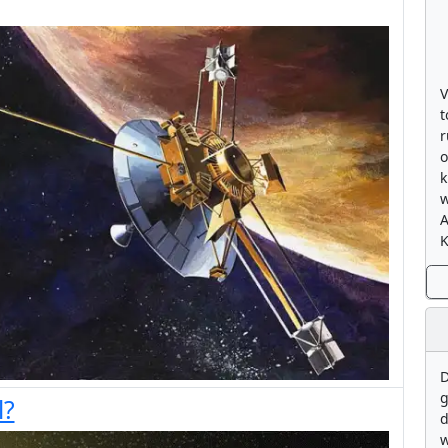
V
t
r
o
k
w
K
D
g
l?
d
w