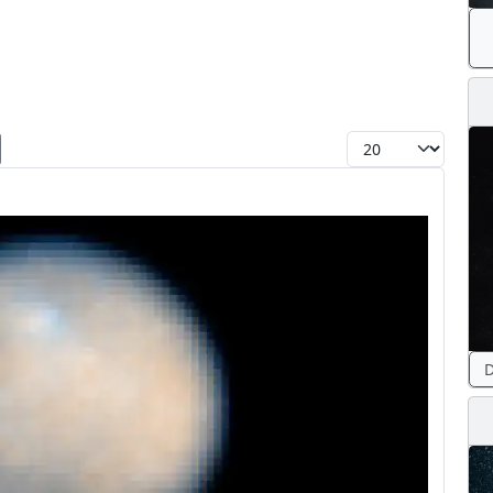
Toon #
D