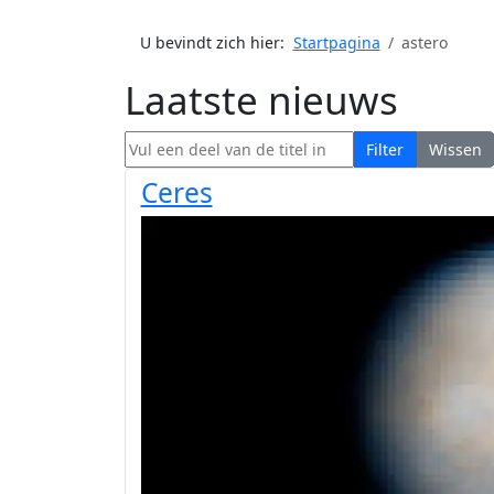
U bevindt zich hier:
Startpagina
astero
Laatste nieuws
Vul een deel van de titel in
Filter
Wissen
Ceres