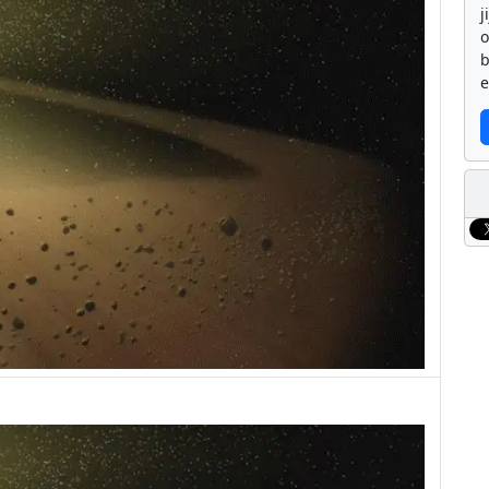
j
b
e