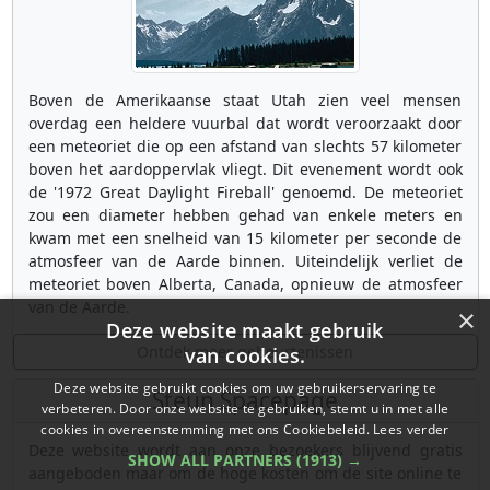
Boven de Amerikaanse staat Utah zien veel mensen
overdag een heldere vuurbal dat wordt veroorzaakt door
een meteoriet die op een afstand van slechts 57 kilometer
boven het aardoppervlak vliegt. Dit evenement wordt ook
de '1972 Great Daylight Fireball' genoemd. De meteoriet
zou een diameter hebben gehad van enkele meters en
kwam met een snelheid van 15 kilometer per seconde de
atmosfeer van de Aarde binnen. Uiteindelijk verliet de
meteoriet boven Alberta, Canada, opnieuw de atmosfeer
van de Aarde.
×
Deze website maakt gebruik
Ontdek meer gebeurtenissen
van cookies.
Deze website gebruikt cookies om uw gebruikerservaring te
Steun Spacepage
verbeteren. Door onze website te gebruiken, stemt u in met alle
cookies in overeenstemming met ons Cookiebeleid.
Lees verder
Deze website wordt aan onze bezoekers blijvend gratis
SHOW ALL PARTNERS
(1913) →
aangeboden maar om de hoge kosten om de site online te