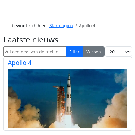
U bevindt zich hier:
Startpagina
Apollo 4
Laatste nieuws
Vul een deel van de titel in
Toon #
Filter
Wissen
Apollo 4