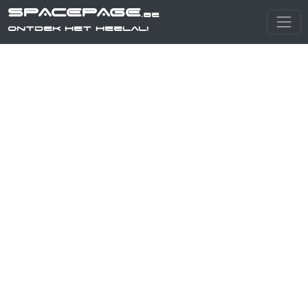
SPACEPAGE
.be
Ontdek het heelal!