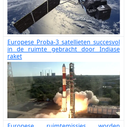
Europese Proba-3 satellieten succesvol
in de ruimte gebracht door Indiase
raket
Europese ruimtemissies worden