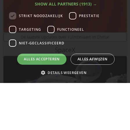
SHOW ALL PARTNERS
(1913) →
STRIKT NOODZAKELIJK
PRESTATIE
TARGETING
FUNCTIONEEL
De laatste updates over ruimtevaart in China!
NIET-GECLASSIFICEERD
SpaceX
ALLES ACCEPTEREN
ALLES AFWIJZEN
DETAILS WEERGEVEN
Strikt noodzakelijk
Prestatie
Targeting
Functioneel
Niet-geclassificeerd
Strikt noodzakelijke cookies maken de kernfunctionaliteiten van de website
mogelijk, zoals gebruikersaanmelding en accountbeheer. De website kan
niet goed worden gebruikt zonder de strikt noodzakelijke cookies.