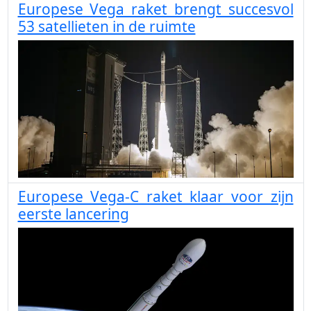
Europese Vega raket brengt succesvol
53 satellieten in de ruimte
Europese Vega-C raket klaar voor zijn
eerste lancering