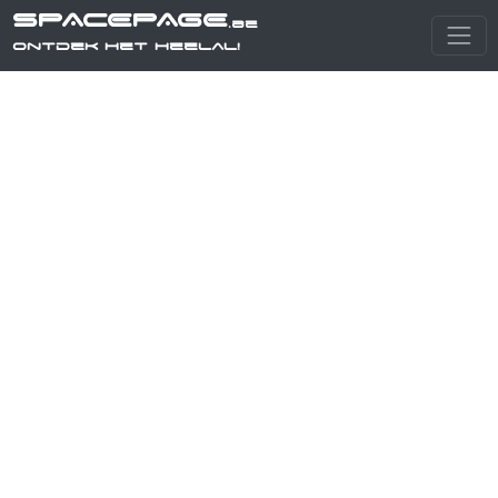
SPACEPAGE
.be
Ontdek het heelal!