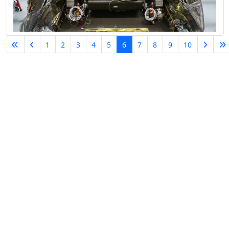
1
2
3
4
5
6
7
8
9
10
Pagina 6 van 13