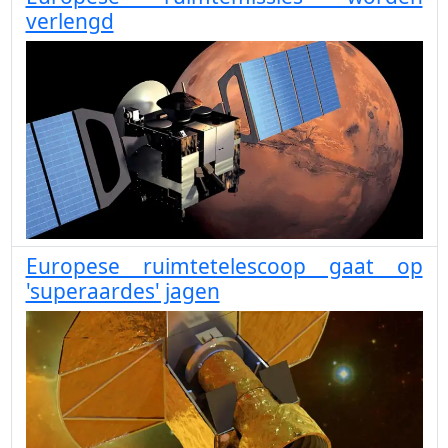
verlengd
Europese ruimtetelescoop gaat op
'superaardes' jagen