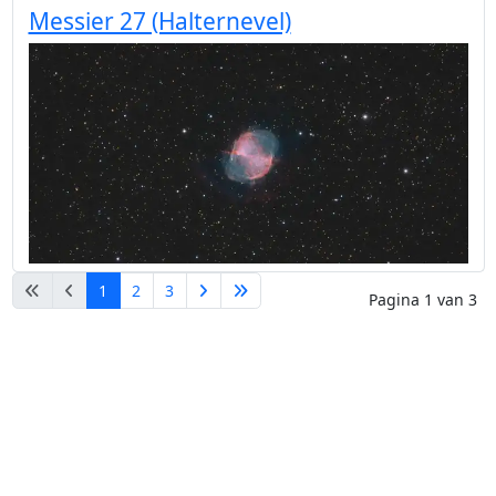
Messier 27 (Halternevel)
1
2
3
Pagina 1 van 3