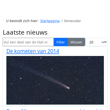
U bevindt zich hier:
Startpagina
binoculair
Laatste nieuws
Vul een deel van de titel in
Toon #
Filter
Wissen
De kometen van 2014