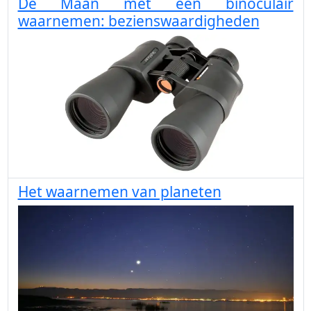
De Maan met een binoculair
waarnemen: bezienswaardigheden
Het waarnemen van planeten