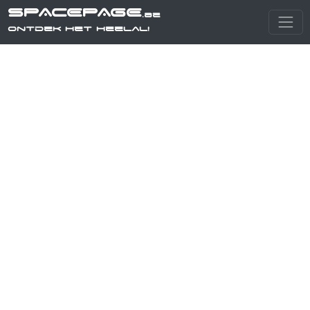
SPACEPAGE
.be
Ontdek het heelal!