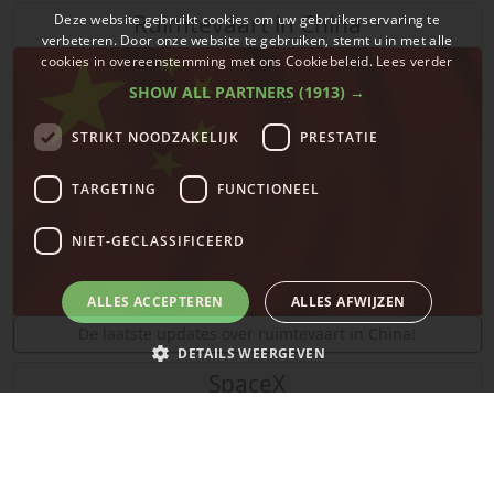
Ruimtevaart in China
Deze website gebruikt cookies om uw gebruikerservaring te
verbeteren. Door onze website te gebruiken, stemt u in met alle
cookies in overeenstemming met ons Cookiebeleid.
Lees verder
SHOW ALL PARTNERS
(1913) →
STRIKT NOODZAKELIJK
PRESTATIE
TARGETING
FUNCTIONEEL
NIET-GECLASSIFICEERD
ALLES ACCEPTEREN
ALLES AFWIJZEN
De laatste updates over ruimtevaart in China!
DETAILS WEERGEVEN
SpaceX
Strikt noodzakelijk
Prestatie
Targeting
Functioneel
Niet-geclassificeerd