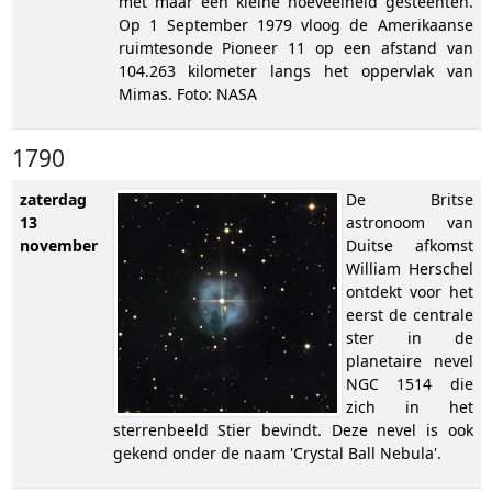
met maar een kleine hoeveelheid gesteenten.
Op 1 September 1979 vloog de Amerikaanse
ruimtesonde Pioneer 11 op een afstand van
104.263 kilometer langs het oppervlak van
Mimas. Foto: NASA
1790
zaterdag
De Britse
13
astronoom van
november
Duitse afkomst
William Herschel
ontdekt voor het
eerst de centrale
ster in de
planetaire nevel
NGC 1514 die
zich in het
sterrenbeeld Stier bevindt. Deze nevel is ook
gekend onder de naam 'Crystal Ball Nebula'.