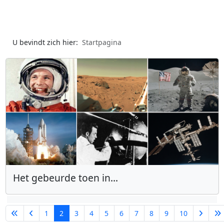
U bevindt zich hier:
Startpagina
Het gebeurde toen in...
1
2
3
4
5
6
7
8
9
10