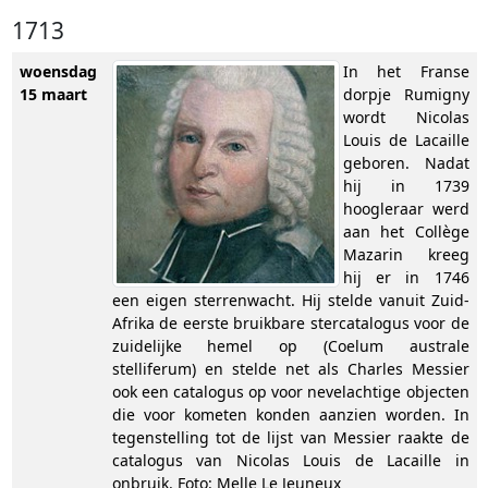
1713
woensdag
In het Franse
15 maart
dorpje Rumigny
wordt Nicolas
Louis de Lacaille
geboren. Nadat
hij in 1739
hoogleraar werd
aan het Collège
Mazarin kreeg
hij er in 1746
een eigen sterrenwacht. Hij stelde vanuit Zuid-
Afrika de eerste bruikbare stercatalogus voor de
zuidelijke hemel op (Coelum australe
stelliferum) en stelde net als Charles Messier
ook een catalogus op voor nevelachtige objecten
die voor kometen konden aanzien worden. In
tegenstelling tot de lijst van Messier raakte de
catalogus van Nicolas Louis de Lacaille in
onbruik. Foto: Melle Le Jeuneux