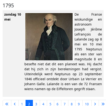
1795
zondag 10
De Franse
mei
wiskundige en
astronoom
Joseph Jérôme
Lefrançois de
Lalande zag op 8
mei en 10 mei
1795 Neptunus
als een ster van
magnitude 8 en
besefte niet dat dit een planeet was. Hij dacht
dat hij zich in zijn berekeningen had vergist.
Uiteindelijk werd Neptunus op 23 september
1846 officieel ontdekt door Urbain Le Verrier en
Johann Galle. Lalande is een van de 72 Fransen
wiens namen op de Eiffeltoren gegrift staan.
1
2
3
4
5
6
7
8
9
10