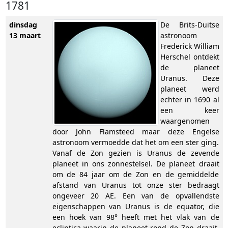
1781
dinsdag
De Brits-Duitse
13 maart
astronoom
Frederick William
Herschel ontdekt
de planeet
Uranus. Deze
planeet werd
echter in 1690 al
een keer
waargenomen
door John Flamsteed maar deze Engelse
astronoom vermoedde dat het om een ster ging.
Vanaf de Zon gezien is Uranus de zevende
planeet in ons zonnestelsel. De planeet draait
om de 84 jaar om de Zon en de gemiddelde
afstand van Uranus tot onze ster bedraagt
ongeveer 20 AE. Een van de opvallendste
eigenschappen van Uranus is de equator, die
een hoek van 98° heeft met het vlak van de
ecliptica waarin de planeet rond de Zon draait.