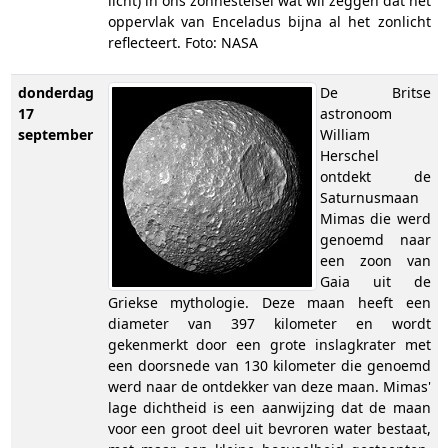
licht) in ons zonnestelsel wat wil zeggen dat het
oppervlak van Enceladus bijna al het zonlicht
reflecteert. Foto: NASA
donderdag
De Britse
17
astronoom
september
William
Herschel
ontdekt de
Saturnusmaan
Mimas die werd
genoemd naar
een zoon van
Gaia uit de
Griekse mythologie. Deze maan heeft een
diameter van 397 kilometer en wordt
gekenmerkt door een grote inslagkrater met
een doorsnede van 130 kilometer die genoemd
werd naar de ontdekker van deze maan. Mimas'
lage dichtheid is een aanwijzing dat de maan
voor een groot deel uit bevroren water bestaat,