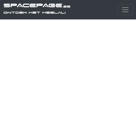
SPACEPAGE
.be
Ontdek het heelal!