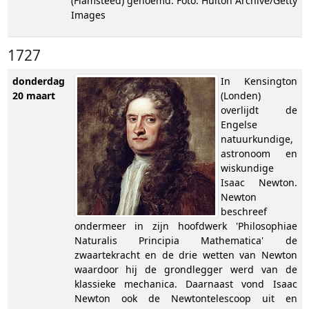
(Flamsteed) genoemd. Foto: Hulton Archive/Getty
Images
1727
donderdag
In Kensington
20 maart
(Londen)
overlijdt de
Engelse
natuurkundige,
astronoom en
wiskundige
Isaac Newton.
Newton
beschreef
ondermeer in zijn hoofdwerk 'Philosophiae
Naturalis Principia Mathematica' de
zwaartekracht en de drie wetten van Newton
waardoor hij de grondlegger werd van de
klassieke mechanica. Daarnaast vond Isaac
Newton ook de Newtontelescoop uit en