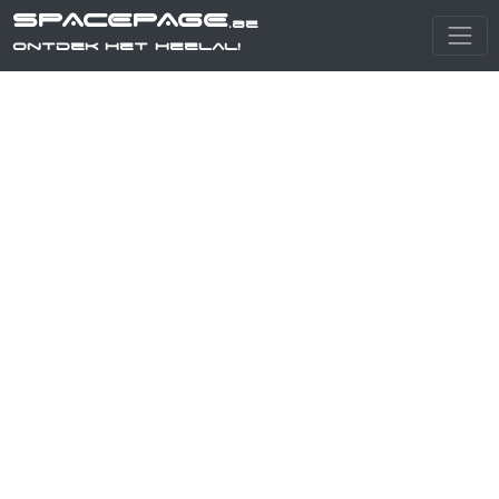
SPACEPAGE
.be
Ontdek het heelal!