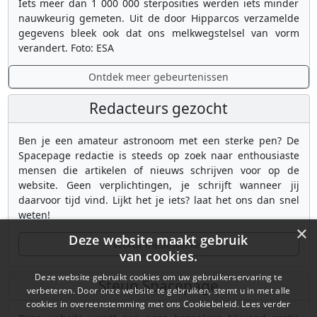
Iets meer dan 1 000 000 sterposities werden iets minder
nauwkeurig gemeten. Uit de door Hipparcos verzamelde
gegevens bleek ook dat ons melkwegstelsel van vorm
verandert. Foto: ESA
Ontdek meer gebeurtenissen
Redacteurs gezocht
Ben je een amateur astronoom met een sterke pen? De
Spacepage redactie is steeds op zoek naar enthousiaste
mensen die artikelen of nieuws schrijven voor op de
website. Geen verplichtingen, je schrijft wanneer jij
daarvoor tijd vind. Lijkt het je iets? laat het ons dan snel
weten!
×
Deze website maakt gebruik
Wordt medewerker
van cookies.
Deze website gebruikt cookies om uw gebruikerservaring te
Steun Spacepage
verbeteren. Door onze website te gebruiken, stemt u in met alle
cookies in overeenstemming met ons Cookiebeleid.
Lees verder