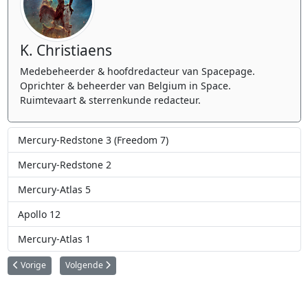
K. Christiaens
Medebeheerder & hoofdredacteur van Spacepage.
Oprichter & beheerder van Belgium in Space.
Ruimtevaart & sterrenkunde redacteur.
Mercury-Redstone 3 (Freedom 7)
Mercury-Redstone 2
Mercury-Atlas 5
Apollo 12
Mercury-Atlas 1
Vorig artikel: Mercury-Atlas 3
Volgende artikel: Mercury-Redstone 2
Vorige
Volgende