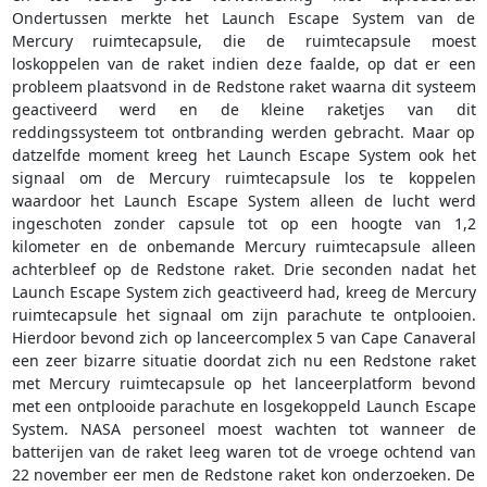
Ondertussen merkte het Launch Escape System van de
Mercury ruimtecapsule, die de ruimtecapsule moest
loskoppelen van de raket indien deze faalde, op dat er een
probleem plaatsvond in de Redstone raket waarna dit systeem
geactiveerd werd en de kleine raketjes van dit
reddingssysteem tot ontbranding werden gebracht. Maar op
datzelfde moment kreeg het Launch Escape System ook het
signaal om de Mercury ruimtecapsule los te koppelen
waardoor het Launch Escape System alleen de lucht werd
ingeschoten zonder capsule tot op een hoogte van 1,2
kilometer en de onbemande Mercury ruimtecapsule alleen
achterbleef op de Redstone raket. Drie seconden nadat het
Launch Escape System zich geactiveerd had, kreeg de Mercury
ruimtecapsule het signaal om zijn parachute te ontplooien.
Hierdoor bevond zich op lanceercomplex 5 van Cape Canaveral
een zeer bizarre situatie doordat zich nu een Redstone raket
met Mercury ruimtecapsule op het lanceerplatform bevond
met een ontplooide parachute en losgekoppeld Launch Escape
System. NASA personeel moest wachten tot wanneer de
batterijen van de raket leeg waren tot de vroege ochtend van
22 november eer men de Redstone raket kon onderzoeken. De