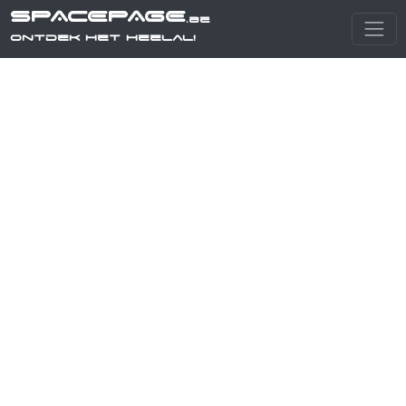
SPACEPAGE
.be
Ontdek het heelal!