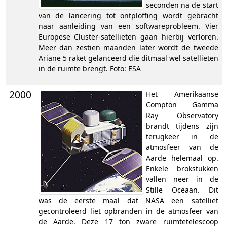
seconden na de start
van de lancering tot ontploffing wordt gebracht
naar aanleiding van een softwareprobleem. Vier
Europese Cluster-satellieten gaan hierbij verloren.
Meer dan zestien maanden later wordt de tweede
Ariane 5 raket gelanceerd die ditmaal wel satellieten
in de ruimte brengt. Foto: ESA
2000
Het Amerikaanse
Compton Gamma
Ray Observatory
brandt tijdens zijn
terugkeer in de
atmosfeer van de
Aarde helemaal op.
Enkele brokstukken
vallen neer in de
Stille Oceaan. Dit
was de eerste maal dat NASA een satelliet
gecontroleerd liet opbranden in de atmosfeer van
de Aarde. Deze 17 ton zware ruimtetelescoop