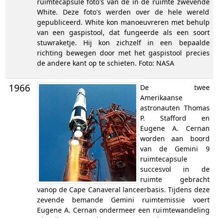
ruimtecapsule foto's van de in de ruimte zwevende
White. Deze foto's werden over de hele wereld
gepubliceerd. White kon manoeuvreren met behulp
van een gaspistool, dat fungeerde als een soort
stuwraketje. Hij kon zichzelf in een bepaalde
richting bewegen door met het gaspistool precies
de andere kant op te schieten. Foto: NASA
1966
De twee
Amerikaanse
astronauten Thomas
P. Stafford en
Eugene A. Cernan
worden aan boord
van de Gemini 9
ruimtecapsule
succesvol in de
ruimte gebracht
vanop de Cape Canaveral lanceerbasis. Tijdens deze
zevende bemande Gemini ruimtemissie voert
Eugene A. Cernan ondermeer een ruimtewandeling