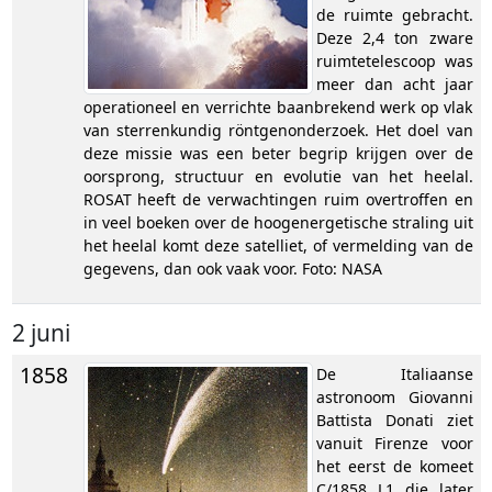
de ruimte gebracht.
Deze 2,4 ton zware
ruimtetelescoop was
meer dan acht jaar
operationeel en verrichte baanbrekend werk op vlak
van sterrenkundig röntgenonderzoek. Het doel van
deze missie was een beter begrip krijgen over de
oorsprong, structuur en evolutie van het heelal.
ROSAT heeft de verwachtingen ruim overtroffen en
in veel boeken over de hoogenergetische straling uit
het heelal komt deze satelliet, of vermelding van de
gegevens, dan ook vaak voor. Foto: NASA
2 juni
1858
De Italiaanse
astronoom Giovanni
Battista Donati ziet
vanuit Firenze voor
het eerst de komeet
C/1858 L1 die later