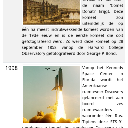
de naam 'Comet
Donati' krijgt. Deze
komeet zou
uiteindelijk de op
één na meest indrukwekkende komeet worden van
de 19de eeuw en is de eerste komeet die ooit
gefotografeerd werd. Zo werd deze komeet op 28
september 1858 vanop de Harvard College
Observatory gefotografeerd door George P. Bond.
1998
Vanop het Kennedy
Space Center in
Florida wordt het
Amerikaanse
ruimteveer Discovery
gelanceerd met aan
boord zes
ruimtevaarders
waaronder één Rus.
Tijdens deze STS-91
ruimtemissie koppelt het ruimteveer Discovery zich