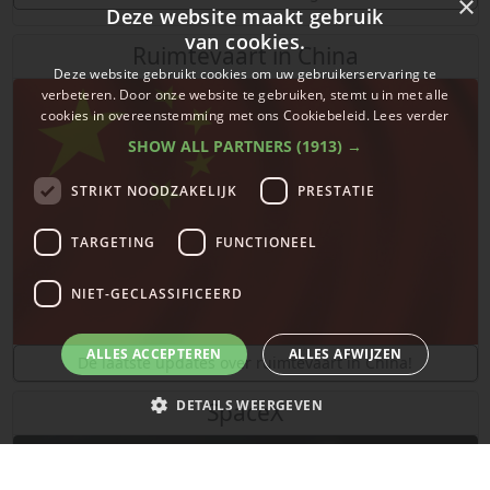
×
Deze website maakt gebruik
van cookies.
Ruimtevaart in China
Deze website gebruikt cookies om uw gebruikerservaring te
verbeteren. Door onze website te gebruiken, stemt u in met alle
cookies in overeenstemming met ons Cookiebeleid.
Lees verder
SHOW ALL PARTNERS
(1913) →
STRIKT NOODZAKELIJK
PRESTATIE
TARGETING
FUNCTIONEEL
NIET-GECLASSIFICEERD
ALLES ACCEPTEREN
ALLES AFWIJZEN
De laatste updates over ruimtevaart in China!
DETAILS WEERGEVEN
SpaceX