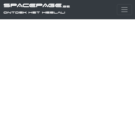
SPACEPAGE
.be
Ontdek het heelal!