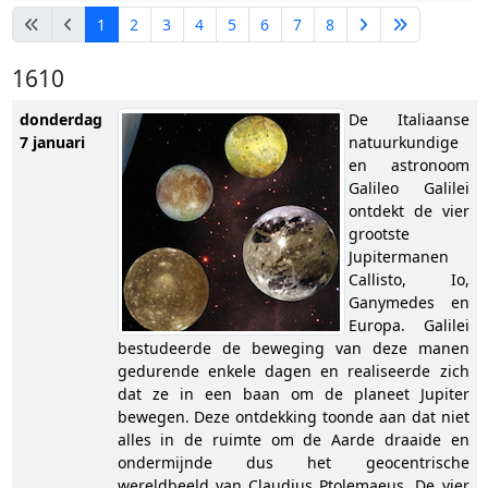
1
2
3
4
5
6
7
8
1610
donderdag
De Italiaanse
7 januari
natuurkundige
en astronoom
Galileo Galilei
ontdekt de vier
grootste
Jupitermanen
Callisto, Io,
Ganymedes en
Europa. Galilei
bestudeerde de beweging van deze manen
gedurende enkele dagen en realiseerde zich
dat ze in een baan om de planeet Jupiter
bewegen. Deze ontdekking toonde aan dat niet
alles in de ruimte om de Aarde draaide en
ondermijnde dus het geocentrische
wereldbeeld van Claudius Ptolemaeus. De vier