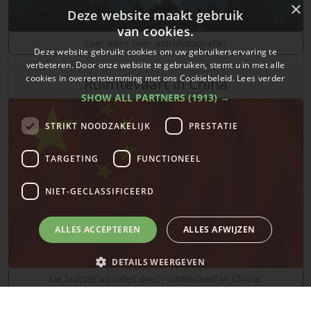
×
Deze website maakt gebruik
van cookies.
Leer alles over astrofotografie!
Deze website gebruikt cookies om uw gebruikerservaring te
verbeteren. Door onze website te gebruiken, stemt u in met alle
cookies in overeenstemming met ons Cookiebeleid.
Lees verder
Ruimtevaart in China
SHOW ALL PARTNERS
(1913) →
STRIKT NOODZAKELIJK
PRESTATIE
TARGETING
FUNCTIONEEL
NIET-GECLASSIFICEERD
ALLES ACCEPTEREN
ALLES AFWIJZEN
DETAILS WEERGEVEN
De laatste updates over ruimtevaart in China!
SpaceX