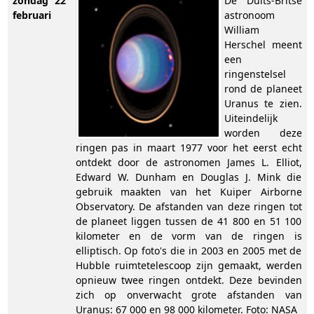
zondag 22
De Duits-Britse
februari
astronoom
William
Herschel meent
een
ringenstelsel
rond de planeet
Uranus te zien.
Uiteindelijk
worden deze
ringen pas in maart 1977 voor het eerst echt
ontdekt door de astronomen James L. Elliot,
Edward W. Dunham en Douglas J. Mink die
gebruik maakten van het Kuiper Airborne
Observatory. De afstanden van deze ringen tot
de planeet liggen tussen de 41 800 en 51 100
kilometer en de vorm van de ringen is
elliptisch. Op foto's die in 2003 en 2005 met de
Hubble ruimtetelescoop zijn gemaakt, werden
opnieuw twee ringen ontdekt. Deze bevinden
zich op onverwacht grote afstanden van
Uranus: 67 000 en 98 000 kilometer. Foto: NASA