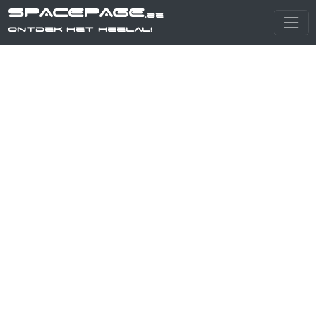
SPACEPAGE
.be
Ontdek het heelal!