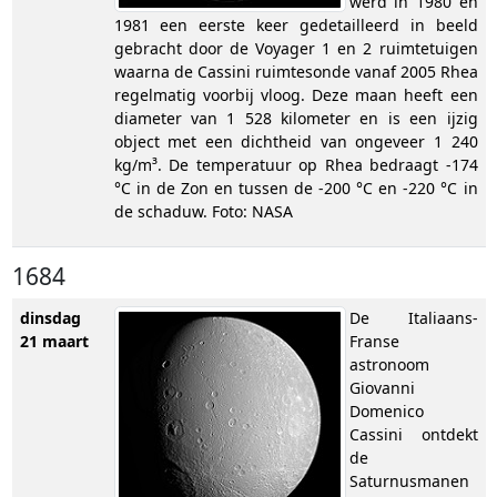
werd in 1980 en
1981 een eerste keer gedetailleerd in beeld
gebracht door de Voyager 1 en 2 ruimtetuigen
waarna de Cassini ruimtesonde vanaf 2005 Rhea
regelmatig voorbij vloog. Deze maan heeft een
diameter van 1 528 kilometer en is een ijzig
object met een dichtheid van ongeveer 1 240
kg/m³. De temperatuur op Rhea bedraagt -174
°C in de Zon en tussen de -200 °C en -220 °C in
de schaduw. Foto: NASA
1684
dinsdag
De Italiaans-
21 maart
Franse
astronoom
Giovanni
Domenico
Cassini ontdekt
de
Saturnusmanen