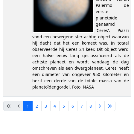
Palermo de
eerste
planetoïde
genaamd
'Ceres'. Piazzi
vond een bewegend ster-achtig object waarvan
hij dacht dat het een komeet was. In totaal
observeerde hij Ceres 24 keer. Dit object werd
een halve eeuw lang geclassificeerd als de
achtste planeet en wordt vandaag de dag
omschreven als een dwergplaneet. Ceres heeft
een diameter van ongeveer 950 kilometer en
bezit een derde van de totale massa van de
planetoïdengordel. Foto: NASA
1
2
3
4
5
6
7
8